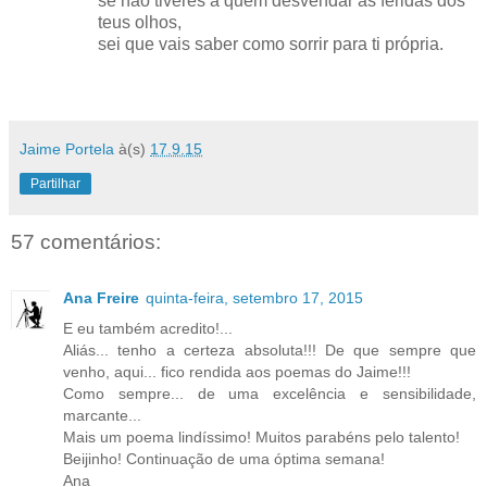
se não tiveres a quem desvendar as feridas dos
teus olhos,
sei que vais saber como sorrir para ti própria.
Jaime Portela
à(s)
17.9.15
Partilhar
57 comentários:
Ana Freire
quinta-feira, setembro 17, 2015
E eu também acredito!...
Aliás... tenho a certeza absoluta!!! De que sempre que
venho, aqui... fico rendida aos poemas do Jaime!!!
Como sempre... de uma excelência e sensibilidade,
marcante...
Mais um poema lindíssimo! Muitos parabéns pelo talento!
Beijinho! Continuação de uma óptima semana!
Ana