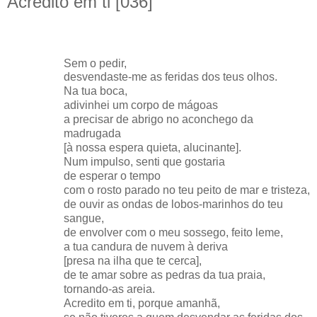
Acredito em ti [036]
Sem o pedir,
desvendaste-me as feridas dos teus olhos.
Na tua boca,
adivinhei um corpo de mágoas
a precisar de abrigo no aconchego da
madrugada
[à nossa espera quieta, alucinante].
Num impulso, senti que gostaria
de esperar o tempo
com o rosto parado no teu peito de mar e tristeza,
de ouvir as ondas de lobos-marinhos do teu
sangue,
de envolver com o meu sossego, feito leme,
a tua candura de nuvem à deriva
[presa na ilha que te cerca],
de te amar sobre as pedras da tua praia,
tornando-as areia.
Acredito em ti, porque amanhã,