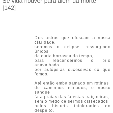
Se vida houver para além da morte
[142]
Dos astros que ofuscam a nossa
claridade,
seremos o eclipse, ressurgindo
únicos
da curta borrasca do tempo,
para reacendermos o brio
anavalhado
por autópsias sucessivas do que
fomos.
Até então embalsamado em rotinas
de caminhos minados, o nosso
sangue
fará praias das falésias traiçoeiras,
sem o medo de sermos dissecados
pelos bisturis intolerantes do
despeito.