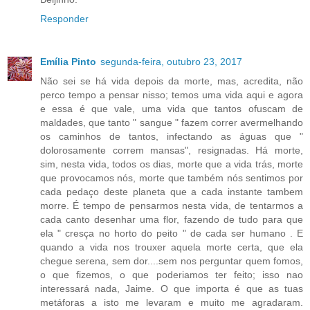
Responder
Emília Pinto
segunda-feira, outubro 23, 2017
Não sei se há vida depois da morte, mas, acredita, não
perco tempo a pensar nisso; temos uma vida aqui e agora
e essa é que vale, uma vida que tantos ofuscam de
maldades, que tanto " sangue " fazem correr avermelhando
os caminhos de tantos, infectando as águas que "
dolorosamente correm mansas", resignadas. Há morte,
sim, nesta vida, todos os dias, morte que a vida trás, morte
que provocamos nós, morte que também nós sentimos por
cada pedaço deste planeta que a cada instante tambem
morre. É tempo de pensarmos nesta vida, de tentarmos a
cada canto desenhar uma flor, fazendo de tudo para que
ela " cresça no horto do peito " de cada ser humano . E
quando a vida nos trouxer aquela morte certa, que ela
chegue serena, sem dor....sem nos perguntar quem fomos,
o que fizemos, o que poderiamos ter feito; isso nao
interessará nada, Jaime. O que importa é que as tuas
metáforas a isto me levaram e muito me agradaram.