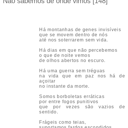
Não sabemos de onde vimos [148]
Há montanhas de genes invisíveis
que se movem dentro de nós
até nos soterrarem sem vida.
Há dias em que não percebemos
o que de noite vemos
de olhos abertos no escuro.
Há uma guerra sem tréguas
na vida que em paz nos há de
açoitar
no instante da morte.
Somos borboletas erráticas
por entre fogos punitivos
que por vezes são vazios de
sentido.
Frágeis como teias,
suportamos fardos escondidos