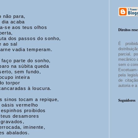
 não para,
 dia acaba
a-se aos teus olhos
Direitos res
perta,
uta dos passos do sonho,
e ao sal
É proibid
carne vadia temperam.
distribuiç
parcial, p
mecânico o
 faço parte do sonho,
sem o cons
aro na súbita queda
Excetuam-s
erto, sem fundo,
pela legis
ocupo inteira
de citação
o torpor
autoria e a
cancaradas à loucura.
 sinos tocam a repique,
Seguidores
 oásis vermelho
espinhos proibidos
s teus desamores
 gravados,
errocada, iminente,
res abalados.