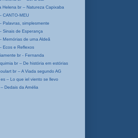
a Helena br – Natureza Capixaba
e – CANTO-MEU
 – Palavras, simplesmente
 – Sinais de Esperança
 – Memórias de uma Aldeã
 – Ecos e Reflexos
riamente br - Fernanda
lquimia br – De história em estórias
Goulart br – A Viada segundo AG
es – Lo que iel viento se llevo
 – Dedais da Amélia
da Sofia br (Whesley)
São, etc.) – A funda São
ilune br – Expressão
ilune br – O Caminho do Aprendiz
ilune br – HISTÓRIAS
e Amsterdam