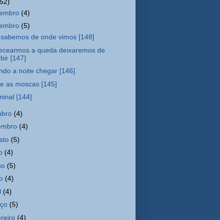
(52)
zembro
(4)
vembro
(5)
sabemos de onde vimos [148]
ecearmos a queda deixaremos de
bir [147]
do a noite chegar [146]
e as moscas [145]
inal [144]
ubro
(4)
embro
(4)
sto
(5)
ho
(4)
ho
(5)
io
(4)
l
(4)
rço
(5)
ereiro
(4)