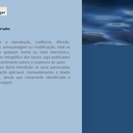
ervados
a a reprodução, cedência, difusão,
ão, armazenagem ou modificação, total ou
or qualquer forma ou meio electrónico,
u fotográfico dos textos aqui publicados
entimento prévio e expresso do autor.
e desta interdição os usos autorizados
lação aplicável, nomeadamente, o direito
, desde que claramente identificada a
 origem.