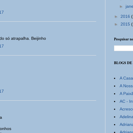
►
jan
17
►
2016
►
2015
 só atrapalha. Beijinho
Pesquisar ne
17
BLOGS DE
A Casa
A Noss
17
A Paix
AC - In
Acresc
Adelina
a
Adrian
sonhos
Adrian