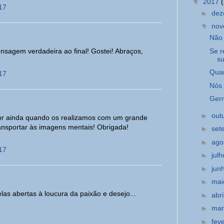
▼
2017
17
►
de
▼
no
Não 
nsagem verdadeira ao final! Gostei! Abraços,
Se r
su
Quan
17
Nós 
Germ
►
out
hor ainda quando os realizamos com um grande
nsportar às imagens mentais! Obrigada!
►
set
►
ago
17
►
jul
►
jun
►
ma
las abertas à loucura da paixão e desejo...
►
abri
►
ma
►
fev