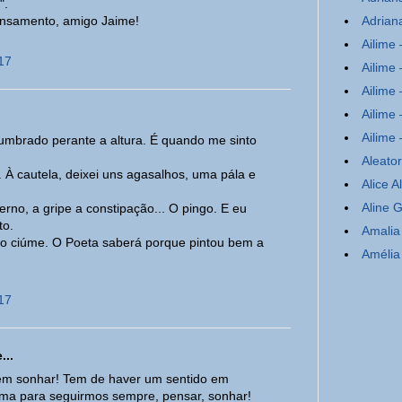
".
nsamento, amigo Jaime!
Adrian
Ailim
17
Ailime
Ailime
Ailime
Ailime
slumbrado perante a altura. É quando me sinto
Aleato
. À cautela, deixei uns agasalhos, uma pála e
Alice A
Aline 
erno, a gripe a constipação... O pingo. E eu
to.
Amalia 
 ao ciúme. O Poeta saberá porque pintou bem a
Amélia
Amigo 
17
Amor (
Ana Ba
Ana Ba
...
Ana Ba
sem sonhar! Tem de haver um sentido em
Ana d
ama para seguirmos sempre, pensar, sonhar!