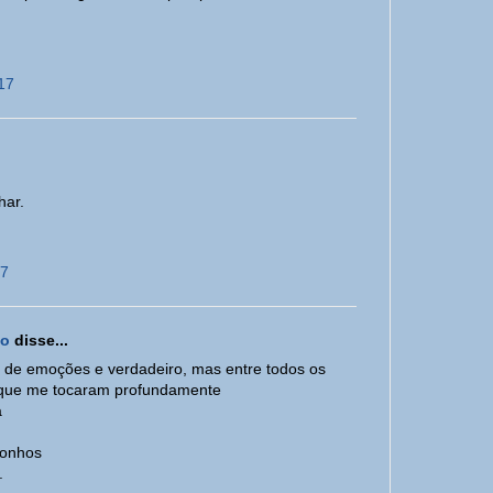
Ana Fre
Ana Lú
Ana Lú
17
Ana Mª
Ana Mª
Ana Pe
Ana Si
har.
Ana Si
Ana Si
17
Ana Ta
Anamar
André 
ão
disse...
Andrea
o de emoções e verdadeiro, mas entre todos os
 que me tocaram profundamente
Andrei
a
Ane br
Ane br
sonhos
.
Anete 