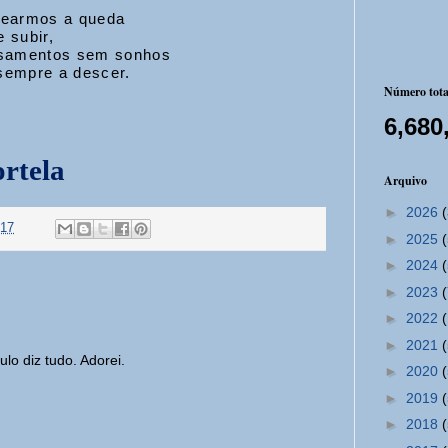
cearmos a queda
 subir,
nsamentos sem sonhos
sempre a descer.
Número total
6,680
rtela
Arquivo
►
2026
.17
►
2025
►
2024
►
2023
►
2022
►
2021
lo diz tudo. Adorei.
►
2020
►
2019
►
2018