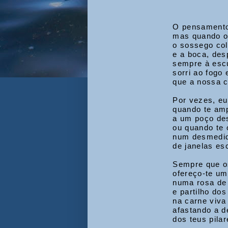
O pensamento
mas quando o
o sossego col
e a boca, des
sempre à esc
sorri ao fogo 
que a nossa 
Por vezes, eu
quando te amp
a um poço des
ou quando te 
num desmedid
de janelas es
Sempre que os
ofereço-te um
numa rosa de 
e partilho do
na carne viva
afastando a d
dos teus pila