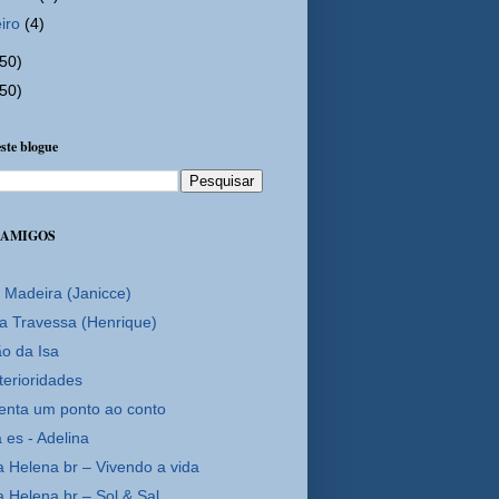
eiro
(4)
(50)
(50)
ste blogue
 AMIGOS
 Madeira (Janicce)
a Travessa (Henrique)
ão da Isa
terioridades
enta um ponto ao conto
 es - Adelina
a Helena br – Vivendo a vida
a Helena br – Sol & Sal