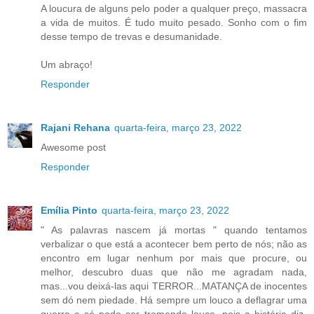
A loucura de alguns pelo poder a qualquer preço, massacra
a vida de muitos. É tudo muito pesado. Sonho com o fim
desse tempo de trevas e desumanidade.
Um abraço!
Responder
Rajani Rehana
quarta-feira, março 23, 2022
Awesome post
Responder
Emília Pinto
quarta-feira, março 23, 2022
" As palavras nascem já mortas " quando tentamos
verbalizar o que está a acontecer bem perto de nós; não as
encontro em lugar nenhum por mais que procure, ou
melhor, descubro duas que não me agradam nada,
mas...vou deixá-las aqui TERROR...MATANÇA de inocentes
sem dó nem piedade. Há sempre um louco a deflagrar uma
guerra e só pode ser tremendo louco, pois a história diz-