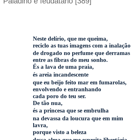
Paladino e feudatário [389]
Neste delírio, que me queima,
reciclo as tuas imagens com a inalação
de drogado no perfume que derramas
entre as fibras do meu sonho.
És a lava de uma praia,
és areia incandescente
que eu beijo feito mar em fumarolas,
envolvendo e entranhando
cada poro do teu ser.
De tão nua,
és a princesa que se embrulha
na devassa da loucura que em mim
lavra,
porque visto a beleza
dessa alma que me espreita libertária