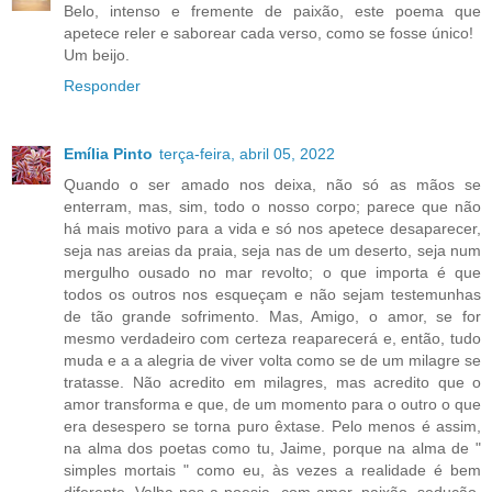
Belo, intenso e fremente de paixão, este poema que
apetece reler e saborear cada verso, como se fosse único!
Um beijo.
Responder
Emília Pinto
terça-feira, abril 05, 2022
Quando o ser amado nos deixa, não só as mãos se
enterram, mas, sim, todo o nosso corpo; parece que não
há mais motivo para a vida e só nos apetece desaparecer,
seja nas areias da praia, seja nas de um deserto, seja num
mergulho ousado no mar revolto; o que importa é que
todos os outros nos esqueçam e não sejam testemunhas
de tão grande sofrimento. Mas, Amigo, o amor, se for
mesmo verdadeiro com certeza reaparecerá e, então, tudo
muda e a a alegria de viver volta como se de um milagre se
tratasse. Não acredito em milagres, mas acredito que o
amor transforma e que, de um momento para o outro o que
era desespero se torna puro êxtase. Pelo menos é assim,
na alma dos poetas como tu, Jaime, porque na alma de "
simples mortais " como eu, às vezes a realidade é bem
diferente. Valha-nos a poesia, com amor, paixão, sedução,